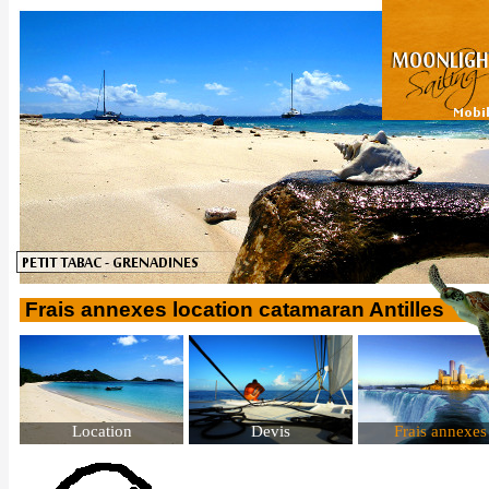
Frais annexes location catamaran Antilles
Location
Devis
Frais annexes