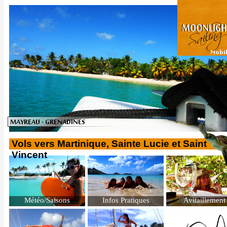
Vols vers Martinique, Sainte Lucie et Saint
Vincent
Météo/Saisons
Infos Pratiques
Avitaillement