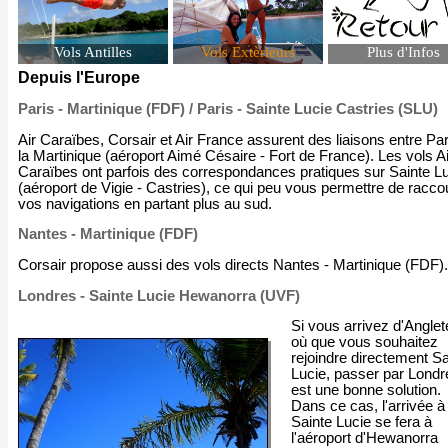
Vols Antilles
Vols Extèrieurs
Plus d'Infos
Depuis l'Europe
Paris - Martinique (FDF) / Paris - Sainte Lucie Castries (SLU)
Air Caraïbes, Corsair et Air France assurent des liaisons entre Par
la Martinique (aéroport Aimé Césaire - Fort de France). Les vols Ai
Caraïbes ont parfois des correspondances pratiques sur Sainte L
(aéroport de Vigie - Castries), ce qui peu vous permettre de racco
vos navigations en partant plus au sud.
Nantes - Martinique (FDF)
Corsair propose aussi des vols directs Nantes - Martinique (FDF).
Londres - Sainte Lucie Hewanorra (UVF)
Si vous arrivez d'Anglet
où que vous souhaitez
rejoindre directement Sa
Lucie, passer par Londr
est une bonne solution.
Dans ce cas, l'arrivée à
Sainte Lucie se fera à
l'aéroport d'Hewanorra