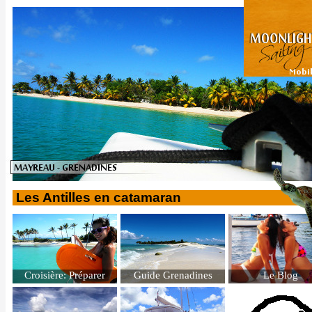
Les Antilles en catamaran
Croisière: Préparer
Guide Grenadines
Le Blog