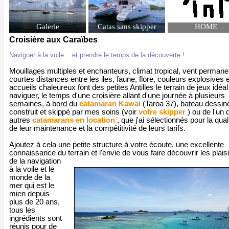
Galerie
Catas sans skipper
HOME
Croisière aux Caraïbes
Naviguer à la voile... et prendre le temps de la découverte !
Mouillages multiples et enchanteurs, climat tropical, vent permane
courtes distances entre les iles, faune, flore, couleurs explosives e
accueils chaleureux font des petites Antilles le terrain de jeux idéal
naviguer, le temps d'une croisière allant d'une journée à plusieurs
semaines, à bord du
catamaran Kawai
(Taroa 37), bateau dessin
construit et skippé par mes soins (voir
votre skipper
) ou de l'un 
autres
catamarans en location
, que j'ai sélectionnés pour la qual
de leur maintenance et la compétitivité de leurs tarifs.
Ajoutez à cela une petite structure à votre écoute, une excellente
connaissance du terrain et l'envie de vous faire découvrir les plais
de la navigation
à la voile et le
monde de la
mer qui est le
mien depuis
plus de 20 ans,
tous les
ingrédients sont
réunis pour de