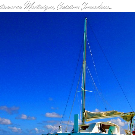
atamaran Martinique
,
Croisières Grenadines
...