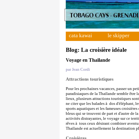
cata kawai
le skipper
Blog: La croisière idéale
Voyage en Thaïlande
par Jean Cordi
Attractions touristiques
Pour les prochaines vacances, passer un peti
paradisiaques de la Thaïlande semble être la
lieux, plusieurs attractions touristiques so
ne citer que les balades à dos d'éléphant, le
sports aquatiques et les fameuses croisières
bleus qui se trouvent de part et d'autre de l
activités distrayantes, le voyage sur ce terr
rêves à tous ceux désirant combiner aventure
Thaïlande est actuellement la destination ph
Croisières