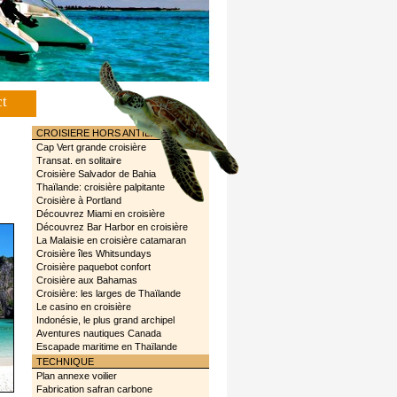
ct
CROISIERE HORS ANTILLES
Cap Vert grande croisière
Transat. en solitaire
Croisière Salvador de Bahia
Thaïlande: croisière palpitante
Croisière à Portland
Découvrez Miami en croisière
Découvrez Bar Harbor en croisière
La Malaisie en croisière catamaran
Croisière îles Whitsundays
Croisière paquebot confort
Croisière aux Bahamas
Croisière: les larges de Thaïlande
Le casino en croisière
Indonésie, le plus grand archipel
Aventures nautiques Canada
Escapade maritime en Thaïlande
TECHNIQUE
Plan annexe voilier
Fabrication safran carbone