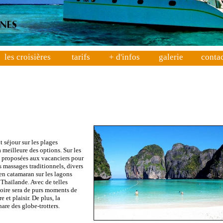
les croisières
tarifs
+ d'infos
galerie
conta
t séjour sur les plages
 meilleure des options. Sur les
nt proposées aux vacanciers pour
s massages traditionnels, divers
 en catamaran sur les lagons
a Thaïlande. Avec de telles
itoire sera de purs moments de
 et plaisir. De plus, la
are des globe-trotters.