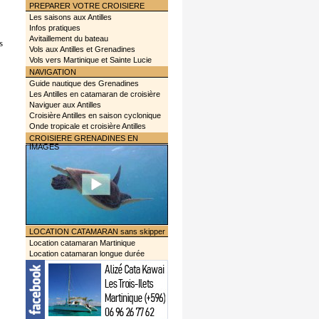
PREPARER VOTRE CROISIERE
Les saisons aux Antilles
Infos pratiques
Avitaillement du bateau
s
Vols aux Antilles et Grenadines
Vols vers Martinique et Sainte Lucie
NAVIGATION
Guide nautique des Grenadines
Les Antilles en catamaran de croisière
Naviguer aux Antilles
Croisière Antilles en saison cyclonique
Onde tropicale et croisière Antilles
CROISIERE GRENADINES EN
IMAGES
LOCATION CATAMARAN sans skipper
Location catamaran Martinique
Location catamaran longue durée